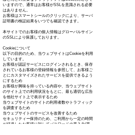
いますので、通常はお客様がSSLを意識される必要
はありません。
お客様はスマートシールのクリックにより、サーバ
証明書の検証結果をいつでも確認できます。
本サイトでのお客様の個人情報はグローバルサイン
のSSLにより保護しております。
Cookieについて
以下の目的のため、当ウェブサイトはCookieを利用
しています。
お客様が認証サービスにログインされるとき、保存
されているお客様の登録情報を参照して、お客様ご
とにカスタマイズされたサービスを提供できるよう
にするため
お客様が興味を持っている内容や、当ウェブサイト
のサイト上での利用状況をもとに、最も適切な広告
を他社サイト上で表示するため
当ウェブサイトのサイトの利用者数やトラフィック
を調査するため
当ウェブサイトのサービスを改善するため
セキュリティー保持のため、ご利用から一定の時間
が経過したお客様に対してパスワードの再入力(再
認証)を促すため
なお、当ウェブサイトは、当ウェブサイトの広告の