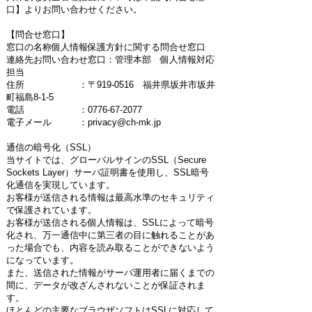
口】よりお問い合わせください。
【問合せ窓口】
窓口の名称個人情報保護方針に関する問合せ窓口
連絡先お問い合わせ窓口：管理本部 個人情報対応
担当
住所 ：〒919-0516 福井県坂井市坂井
町福島8-1-5
電話 ：0776-67-2077
電子メール ：privacy@ch-mk.jp
通信の暗号化（SSL）
当サイトでは、グローバルサインのSSL（Secure
Sockets Layer）サーバ証明書を使用し、SSL暗号
化通信を実現しています。
お客様が送信される情報は最高水準のセキュリティ
で保護されています。
お客様が送信される個人情報は、SSLによって暗号
化され、万一通信中に第三者の目に触れることがあ
った場合でも、内容を読み取ることができないよう
になっています。
また、送信された情報がサーバ運用者に届くまでの
間に、データが改ざんされないことが保証されま
す。
ほとんどの主要なブラウザソフトはSSLに対応して