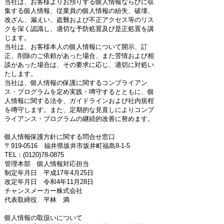
当社は、お客様よりお預りする個人情報ならびに収
集する個人情報、従業員の個人情報の紛失、破壊、
改ざん、漏えい、盗難および不正アクセス等のリス
クを深く認識し、適切な予防処置及び是正処置を講
じます。
当社は、お客様本人の個人情報について開示、訂
正、削除のご依頼があった場合、また苦情および相
談があった場合は、その要求に応じ、適切に対処い
たします。
当社は、個人情報の保護に関するコンプライアン
ス・プログラムを定め実践・噂守するとともに、個
人情報に関する法令、ガイドラインおよび社内規程
を噂守します。また、定期的な見直しによりコンプ
ライアンス・プログラムの継続的改善に努めます。
個人情報保護方針に関する問合せ窓口
〒919-0516 福井県坂井市坂井町福島8-1-5
TEL：(0120)78-0875
管理本部 個人情報対応担当
制定年月日 平成17年4月25日
改定年月日 令和4年11月28日
チャンスメーカー株式会社
代表取締役 平林 満
個人情報の取扱いについて