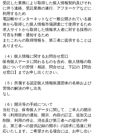
受託した業務により取得した個人情報契約及びそれ
に伴う連絡、受託業務の遂行、アフターケアなどに
利用するため
電話帳やインターネットなど一般公開されている媒
体から取得した個人情報市場調査にて使用するため
求人サイトから取得した情報求人者に対する採用の
可否を判断・通知するため
またこれらの取得情報を、第三者に提供することは
ありません。
（４）個人情報に関するお問合せ窓口
保有個人データに関わるものを含め、個人情報の取
扱についての苦情・相談、問合せは、下記の【問合
せ窓口】までお申し出ください。
（５）所属する認定個人情報保護団体の名称および
苦情の解決の申し出先
なし
（６）開示等の手続について
当社では、保有個人データに関して、ご本人の開示
等（利用目的の通知、開示、内容の訂正、追加又は
削除、利用の停止、消去及び第三者への提供の停
止、第三者への提供記録の開示）の請求に迅速に対
応いたします。ご希望される場合には、お申し出い