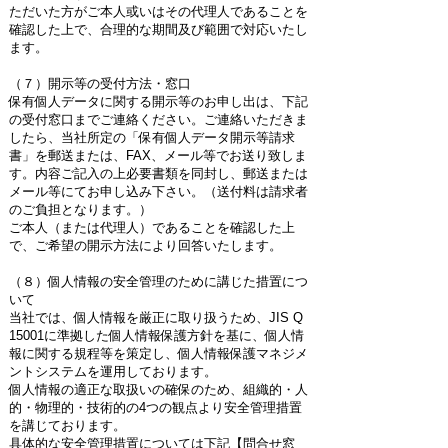
ただいた方がご本人或いはその代理人であることを
確認した上で、合理的な期間及び範囲で対応いたし
ます。
（７）開示等の受付方法・窓口
保有個人データに関する開示等のお申し出は、下記
の受付窓口までご連絡ください。ご連絡いただきま
したら、当社所定の「保有個人データ開示等請求
書」を郵送または、FAX、メール等でお送り致しま
す。内容ご記入の上必要書類を同封し、郵送または
メール等にてお申し込み下さい。（送付料は請求者
のご負担となります。）
ご本人（または代理人）であることを確認した上
で、ご希望の開示方法により回答いたします。
（８）個人情報の安全管理のために講じた措置につ
いて
当社では、個人情報を厳正に取り扱うため、JIS Q
15001に準拠した個人情報保護方針を基に、個人情
報に関する規程等を策定し、個人情報保護マネジメ
ントシステムを運用しております。
個人情報の適正な取扱いの確保のため、組織的・人
的・物理的・技術的の4つの観点より安全管理措置
を講じております。
具体的な安全管理措置については下記【問合せ窓