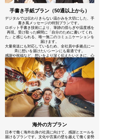
手書き手紙プラン（50通以上から）
デジタルでは伝わりきらない温かみを大切にした、手
書き風メッセージの特別プランです。
ロボット手書き技術により、筆跡の揺らぎや温度感を
再現。受け取った瞬間に「自分のために書いてくれ
た」と感じられる、唯一無二のコミュニケーションを
届けます。
大量発送にも対応しているため、全社員や多拠点に一
斉に想いを届けたいシーンにも最適です。
感謝や祝福など、想いをより深く伝えたいときに、心
を動かす一通をお届けします。
プランの詳細はこちら
海外の方プラン
日本で働く海外出身の社員に向けて、感謝とエールを
届けるプランです。文化や言葉の壁を越えて働く姿勢