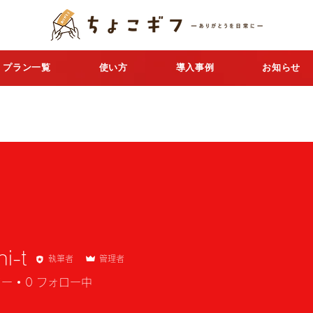
プラン一覧
使い方
導入事例
お知らせ
hi-t
執筆者
管理者
ワー
0
フォロー中