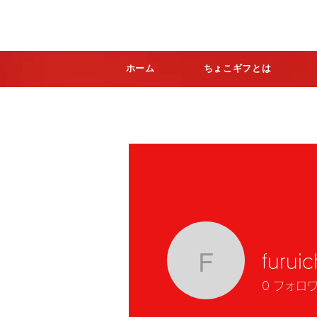
ホーム
ちょこギフとは
furuic
furuichi-t
0
フォロ