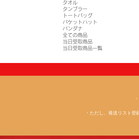
タオル
タンブラー
トートバッグ
バケットハット
バンダナ
全ての商品
当日受取商品
当日受取商品一覧
・
・ただし、発送リスト登録